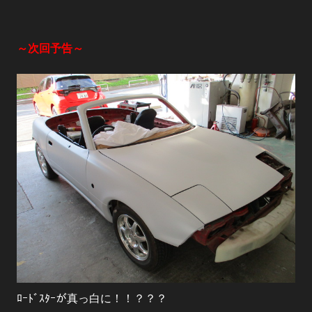
～次回予告～
ﾛｰﾄﾞｽﾀｰが真っ白に！！？？？