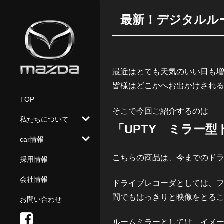
最新！デジタルル
最近はとても天気のいい日も
皆様はどこかへお出かけされ
TOP
そこで今回ご紹介するのは
私たちについて
「UPTY ミラー
car情報
おもてなし
こちらの商品は、今までのド
採用情報
カーラインナップ
カーライフ
サポート
会社情報
ドライブレコーダとしては、フォ
中古車情報
メンテナンス
間でもはっきりと映像をとる
お問い合わせ
試乗予約
ルームミラーとしては、イメ