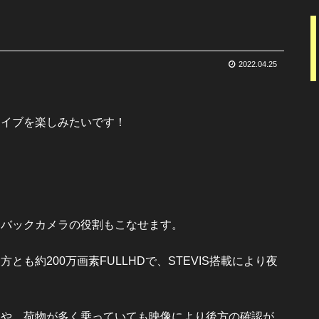
2022.04.25
ライブを楽しみたいです！
とバックカメラの役割もこなせます。
約200万画素FULLHDで、STEVIS搭載により夜
とや、荷物が多く乗っていても映像により後方の確認が