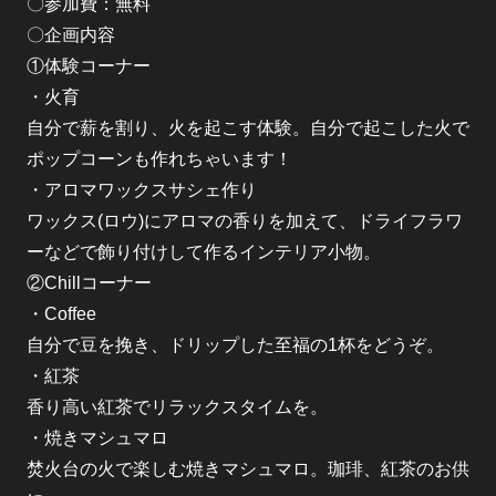
〇参加費：無料
〇企画内容
①体験コーナー
・火育
自分で薪を割り、火を起こす体験。自分で起こした火で
ポップコーンも作れちゃいます！
・アロマワックスサシェ作り
ワックス(ロウ)にアロマの香りを加えて、ドライフラワ
ーなどで飾り付けして作るインテリア小物。
②Chillコーナー
・Coffee
自分で豆を挽き、ドリップした至福の1杯をどうぞ。
・紅茶
香り高い紅茶でリラックスタイムを。
・焼きマシュマロ
焚火台の火で楽しむ焼きマシュマロ。珈琲、紅茶のお供