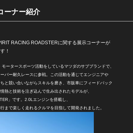
コーナー紹介
RIT RACING ROADSTERに関する展示コーナーが
ます！
 とは・・・モータースポーツ活動をしているマツダの
サブブランドで、
スーパー耐久レースに
参戦。この活動を通じてエンジニアや
たちと
競い合いながらスキルを磨き、市販車にフィードバック
の情熱と技術を注ぎ込んで生み出されたモデルが、
OADSTER」です。2.0Lエンジンを搭載し、
走行まで楽しく走れるクルマを目指して開発されました。