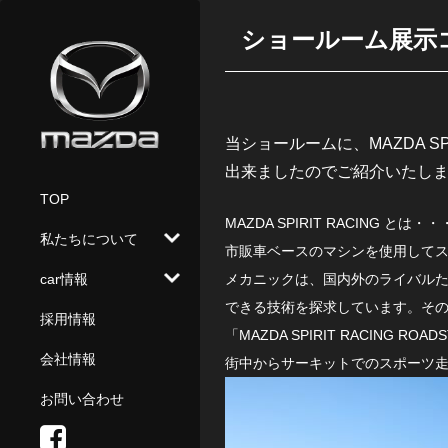
ショールーム展示
当ショールームに、MAZDA SPI
出来ましたのでご紹介いたし
TOP
MAZDA SPIRIT RACING
私たちについて
市販車ベースのマシンを使用して
メカニックは、国内外のライバル
car情報
おもてなし
できる技術を探求しています。
そ
採用情報
カーラインナップ
カーライフ
「MAZDA SPIRIT RACING R
サポート
会社情報
街中からサーキットでのスポーツ
中古車情報
メンテナンス
お問い合わせ
試乗予約