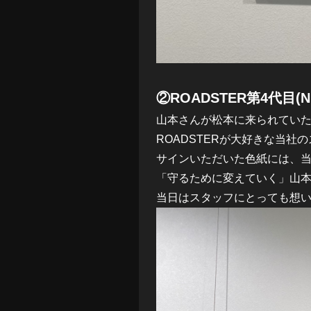
②ROADSTER第4代目(
山本さんが松本に来られてい
ROADSTERが大好きな当
サインいただいた色紙には、当
「守るために変えていく」山
当日はスタッフにとっても想